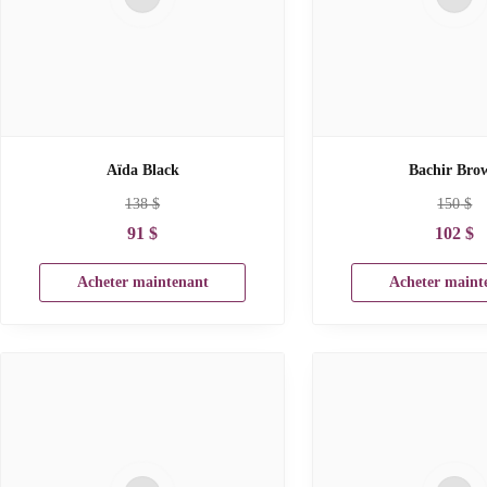
Aïda Black
Bachir Bro
138
$
150
$
91
$
102
$
Acheter maintenant
Acheter maint