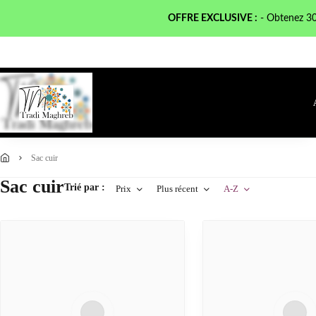
OFFRE EXCLUSIVE :
- Obtenez 3
sac cuir
Sac cuir
Trié par :
Prix
Plus récent
A-Z